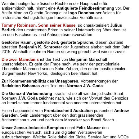
Wer die heutige französische Rechte in der Hauptsache für
antisemitisch hält, nimmt eine
Antiquierte Feindbestimmung
vor. Der
Antifa-Mord an Quentin Deranque ist
Ingo Donnhauser
Anlass für
historische Richtigstellungen französischer Verhältnisse.
Tommy Robinson, Sohn seiner Klasse
, so charakterisiert
Julius
Berlich
den umstrittenen Briten in seiner Untersuchung. Was dran ist
an den Faschismus- und Antisemitismusvorwürfen.
Gestörter Raum, gestörte Zeit, gestörte Sprache
, diesen Zustand
attestiert
Benjamin K. Schroeter
der Jugendsozialarbeit seit dem Jahr
2015. Weshalb sie ihrem Namen so wenig gerecht wird wie nie zuvor.
Die zwei Mamdanis
ist der Text von
Benjamin Marschall
überschrieben. Er geht der Frage nach, wie sehr der postkoloniale
Theoretiker Mahmood seinen Sohn Zohran, den ersten postkolonialen
Bürgermeister New Yorks, ideologisch beeinflusst hat.
Zur Kommensurabilität des Unsagbaren
. Vorbemerkungen der
Redaktion Bahamas
zum Text von
Norman J.W. Goda
.
Die Genozid-Verleumdung
Israels ist so alt wie der jüdische Staat.
Norman J.W. Goda
zeichnet nach, wie sich der Vorwurf des Genozids
an Israel schon immer fundamental von anderen unterschieden hat.
Einen Lagebericht vom
Frontabschnitt Australien
präsentiert
Andrew
Garsden
. Sein Länderreport über den dort grassierenden
Antisemitismus vor und nach dem Massaker von Bondi Beach.
Unser Zensur-Industrie-Komplex
nennt
Felix Mauser
den
europäischen Versuch, sich zum digitalen Weltsouverän
aufzuschwingen. Welche Rolle dabei der Digital Service Act und NGOs