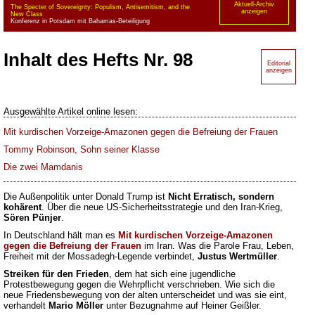
Aktuell-Archiv
The Specter of Sovereignty: Populism, Antisemitism, and the
anzeigen
New Class
Konferenz in Potsdam mit Bahamas-Beteiligung
Inhalt
des Hefts Nr. 98
Editorial
anzeigen
Ausgewählte Artikel online lesen:
Mit kurdischen Vorzeige-Amazonen gegen die Befreiung der Frauen
Tommy Robinson, Sohn seiner Klasse
Die zwei Mamdanis
Die Außenpolitik unter Donald Trump ist
Nicht Erratisch, sondern
kohärent
. Über die neue US-Sicherheitsstrategie und den Iran-Krieg,
Sören Pünjer
.
In Deutschland hält man es
Mit kurdischen Vorzeige-Amazonen
gegen die Befreiung der Frauen
im Iran. Was die Parole Frau, Leben,
Freiheit mit der Mossadegh-Legende verbindet,
Justus Wertmüller
.
Streiken für den Frieden
, dem hat sich eine jugendliche
Protestbewegung gegen die Wehrpflicht verschrieben. Wie sich die
neue Friedensbewegung von der alten unterscheidet und was sie eint,
verhandelt
Mario Möller
unter Bezugnahme auf Heiner Geißler.