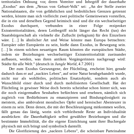
territorialen Ordnung vor, deren Vorreiter und Inbegriff der dauerhafte
„Exodus“ aus dem „Nexus von Geburt-Volk“ sei: „An der Stelle zweier
Nationalstaaten, die von gefährlichen und bedrohlichen Grenzen getrennt
werden, könnte man sich vielleicht zwei politische Gemeinwesen vorstellen,
die in ein und derselben Gegend heimisch sind und die ein wechselseitiger
Exodus durchquert, verbunden in einer Folge reziproker
Extraterritorialitäten, deren Leitbegriff nicht länger das Recht (ius) der
Staatsbürgerschaft als vielmehr die Zuflucht (refugium) für den Einzelnen
wäre. […] In ähnlicher Art und Weise könnte man Europa betrachten:
Europäer oder Europäerin zu sein, hieße dann Exodus, in Bewegung sein.
[…] In einem solchen neuartigen Raum könnten die europäischen Städte,
indem sie Beziehungen wechselseitiger Extraterritorialität zueinander
aufbauen, werden, was ihren antiken Vorgängerinnen nachgesagt wird:
Städte für alle Welt.“ (deutsch in
Jungle
World
, 4.7.2001)
Der zum Exodus Gezwungene, der Flüchtling, erscheint hier, gerade
dadurch dass er auf „nacktes Leben“, auf seine Natur herabgehandelt wurde,
nicht nur als wohlfeiles, politisches Ersatzobjekt, sondern auch als
Wunschbild einer durch und durch mobilisierten Gesellschaft. Hat der
Flüchtling in gewisser Weise doch bereits scheinbar schon hinter sich, was
die noch einigermaßen Sesshaften befürchten und ersehnen, nämlich sich
zugleich von Bedürfnissen zu emanzipieren und Bindungslosigkeit zu
meistern, also ambivalent moralisches Opfer und heroischer Abenteurer in
einem zu sein. Denn denen, die mit der Beschleunigung mitkommen wollen,
fällt genau das lästig, worin sich verbleibende Reste an Individualität
ausdrücken: die Dauerhaftigkeit selbst gewählter Beziehungen und die
bestimmte Immobilität, die die eigene Einrichtung samt ihrer Buchregale
physisch mit sich bringt und symbolisch darstellt.
Die Glorifizierung des „nackten Lebens“, die scheinbare Parteinahme