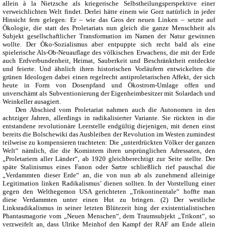
allein à la Nietzsche als kriegerische Selbstheilungsperspektive einer
verweichlichten Welt findet. Derlei hätte einem wie Gorz natürlich in jeder
Hinsicht fern gelegen: Er – wie das Gros der neuen Linken – setzte auf
Ökologie, die statt des Proletariats nun gleich die ganze Menschheit als
Subjekt gesellschaftlicher Transformation im Namen der Natur gewinnen
wollte. Der Öko-Sozialismus aber entpuppte sich recht bald als eine
spielerische Als-Ob-Neuauflage des völkischen Erwachens, die mit der Erde
auch Erdverbundenheit, Heimat, Sauberkeit und Beschränktheit entdeckte
und feierte. Und ähnlich ihren historischen Vorläufern entwickelten die
grünen Ideologen dabei einen regelrecht antiproletarischen Affekt, der sich
heute in Form von Dosenpfand und Ökostrom-Umlage offen und
unverschämt als Subventionierung der Eigenheimbesitzer mit Solardach und
Weinkeller ausagiert.
Den Abschied vom Proletariat nahmen auch die Autonomen in den
achtziger Jahren, allerdings in radikalisierter Variante. Sie rückten in die
entstandene revolutionäre Leerstelle endgültig diejenigen, mit denen einst
bereits die Bolschewiki das Ausbleiben der Revolution im Westen zumindest
teilweise zu kompensieren trachteten: Die „unterdrückten Völker der ganzen
Welt“ nämlich, die die Komintern ihren ursprünglichen Adressaten, den
„Proletariern aller Länder“, ab 1920 gleichberechtigt zur Seite stellte. Der
späte Stalinismus eines Fanon oder Sartre schließlich rief pauschal die
„Verdammten dieser Erde“ an, die von nun ab als zunehmend alleinige
Legitimation linken Radikalismus’ dienen sollten. In der Vorstellung einer
gegen den Welthegemon USA gerichteten „Trikontinentale“ hoffte man
diese Verdammten unter einen Hut zu bringen. (2) Der westliche
Linksradikalismus in seiner letzten Blütezeit hing der existentialistischen
Phantasmagorie vom „Neuen Menschen“, dem Traumsubjekt „Trikont“, so
verzweifelt an, dass Ulrike Meinhof den Kampf der RAF am Ende allein