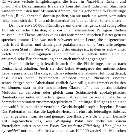
für weitere verbale Entgleisungen, die Israel in Nazi-Nähe rücken, und
obwohl die Delegitimation Israels als konstitutionell jüdischem Staat sich
wunderbar mit den fünf Millionen Arabern, die als geborene Erb-Flüchtlinge
auf ein „Rückkehrrecht“ dorthin pochen, wo sie noch nie waren, verbinden
ließe, kann sich das Thema nicht dauerhaft auf den vorderen Seiten halten.
Denn die etwa 50.000 Flüchtlinge, um die es hier geht, sind zum großen
Teil afrikanische Christen, die vor ihren islamischen Peinigern fliehen
mussten – ein Thema, auf das keines der antiimperialistischen Blätter gern zu
sprechen kommt. Und was noch schwerer wiegt: Leute, die ausgerechnet
nach Israel fliehen, und damit ganz praktisch und ohne Vorurteile zeigen,
dass dieser Staat in dieser Weltgegend der einzige ist, in dem es sich – unter
welch elenden Bedingungen auch immer – zu leben lohnt, sind für
antiisraelische Berichterstattung eben auch nur bedingt geeignet.
Doch ähnliches gilt letztlich auch für die Flüchtlinge, die es nach
Deutschland schaffen. Auch sie sind keine Avantgarde des authentischen
Lebens jenseits des Marktes, sondern vielmehr die lebende Hoffnung darauf,
dass dieser seine Versprechen einlösen möge. Niemand erwartet
sehnsüchtiger, seine Arbeitskraft endlich (wie billig auch immer) verkaufen
zu können, statt in der „moralischen Ökonomie“ eines postkolonialen
Molochs zu verrotten oder gleich zum Schlachtvieh apokalyptischer
Bandenkriege unter ethnisch-religiösen Vorzeichen zu werden, als die in
Sammelunterkünften zusammengepferchten Flüchtlinge. Refugees sind nicht
der wohlfeile, von einer verrohten Geschichtsphilosophie begehrte Ersatz
fürs Proletariat, auf das die kapitale Herrschaft einst als lebendiges Substrat
noch angewiesen war; sie sind genauso überflüssig wie Du und ich. Deshalb
gilt ungebrochen das, was Wolfgang Pohrt vor mehr als einem
Vierteljahrhundert in seinem Essay
Der moderne Flüchtling. Über „Ambler
by Ambler
“ notierte: „Ähnlich wie heute, wo 100.000 zusätzliche Menschen