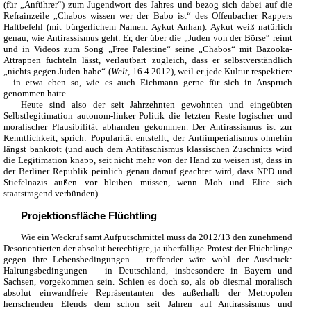
(für „Anführer“) zum Jugendwort des Jahres und bezog sich dabei auf die
Refrainzeile „Chabos wissen wer der Babo ist“ des Offenbacher Rappers
Haftbefehl (mit bürgerlichem Namen: Aykut Anhan). Aykut weiß natürlich
genau, wie Antirassismus geht: Er, der über die „Juden von der Börse“ reimt
und in Videos zum Song „Free Palestine“ seine „Chabos“ mit Bazooka-
Attrappen fuchteln lässt, verlautbart zugleich, dass er selbstverständlich
„nichts gegen Juden habe“ (
Welt
, 16.4.2012), weil er jede Kultur respektiere
– in etwa eben so, wie es auch Eichmann gerne für sich in Anspruch
genommen hatte.
Heute sind also der seit Jahrzehnten gewohnten und eingeübten
Selbstlegitimation autonom-linker Politik die letzten Reste logischer und
moralischer Plausibilität abhanden gekommen. Der Antirassismus ist zur
Kenntlichkeit, sprich: Popularität entstellt; der Antiimperialismus ohnehin
längst bankrott (und auch dem Antifaschismus klassischen Zuschnitts wird
die Legitimation knapp, seit nicht mehr von der Hand zu weisen ist, dass in
der Berliner Republik peinlich genau darauf geachtet wird, dass NPD und
Stiefelnazis außen vor bleiben müssen, wenn Mob und Elite sich
staatstragend verbünden).
Projektionsfläche Flüchtling
Wie ein Weckruf samt Aufputschmittel muss da 2012/13 den zunehmend
Desorientierten der absolut berechtigte, ja überfällige Protest der Flüchtlinge
gegen ihre Lebensbedingungen – treffender wäre wohl der Ausdruck:
Haltungsbedingungen – in Deutschland, insbesondere in Bayern und
Sachsen, vorgekommen sein. Schien es doch so, als ob diesmal moralisch
absolut einwandfreie Repräsentanten des außerhalb der Metropolen
herrschenden Elends dem schon seit Jahren auf Antirassismus und