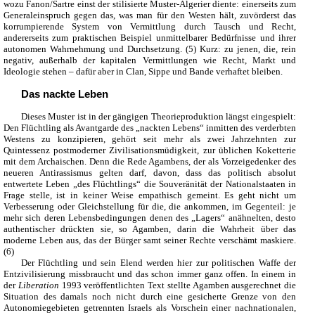
wozu Fanon/Sartre einst der stilisierte Muster-Algerier diente: einerseits zum
Generaleinspruch gegen das, was man für den Westen hält, zuvörderst das
korrumpierende System von Vermittlung durch Tausch und Recht,
andererseits zum praktischen Beispiel unmittelbarer Bedürfnisse und ihrer
autonomen Wahrnehmung und Durchsetzung. (5) Kurz: zu jenen, die, rein
negativ, außerhalb der kapitalen Vermittlungen wie Recht, Markt und
Ideologie stehen – dafür aber in Clan, Sippe und Bande verhaftet bleiben.
Das nackte Leben
Dieses Muster ist in der gängigen Theorieproduktion längst eingespielt:
Den Flüchtling als Avantgarde des „nackten Lebens“ inmitten des verderbten
Westens zu konzipieren, gehört seit mehr als zwei Jahrzehnten zur
Quintessenz postmoderner Zivilisationsmüdigkeit, zur üblichen Koketterie
mit dem Archaischen. Denn die Rede Agambens, der als Vorzeigedenker des
neueren Antirassismus gelten darf, davon, dass das politisch absolut
entwertete Leben „des Flüchtlings“ die Souveränität der Nationalstaaten in
Frage stelle, ist in keiner Weise empathisch gemeint. Es geht nicht um
Verbesserung oder Gleichstellung für die, die ankommen, im Gegenteil: je
mehr sich deren Lebensbedingungen denen des „Lagers“ anähnelten, desto
authentischer drückten sie, so Agamben, darin die Wahrheit über das
moderne Leben aus, das der Bürger samt seiner Rechte verschämt maskiere.
(6)
Der Flüchtling und sein Elend werden hier zur politischen Waffe der
Entzivilisierung missbraucht und das schon immer ganz offen. In einem in
der
Liberation
1993 veröffentlichten Text stellte Agamben ausgerechnet die
Situation des damals noch nicht durch eine gesicherte Grenze von den
Autonomiegebieten getrennten Israels als Vorschein einer nachnationalen,