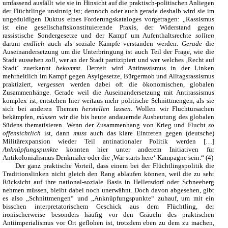
umfassend ausfällt wie sie in Hinsicht auf die praktisch-politischen Anliegen
der Flüchtlinge unsinnig ist; dennoch oder auch gerade deshalb wird sie im
ungeduldigen Duktus eines Forderungskataloges vorgetragen: „Rassismus
ist eine gesellschaftskonstituierende Praxis, der Widerstand gegen
rassistische Sondergesetze und der Kampf um Aufenthaltsrechte
sollten
darum
endlich
auch als soziale Kämpfe verstanden werden.
Gerade
die
Auseinandersetzung um die Unterbringung ist auch Teil der Frage, wie die
Stadt aussehen
soll
, wer an der Stadt partizipiert und wer welches ‚Recht auf
Stadt‘ zuerkannt
bekommt
. Derzeit wird Antirassismus in der Linken
mehrheitlich im Kampf gegen Asylgesetze, Bürgermob und Alltagsrassismus
praktiziert,
vergessen
werden dabei oft die ökonomischen, globalen
Zusammenhänge. Gerade weil die Auseinandersetzung mit Antirassismus
komplex ist, entstehen hier weitaus mehr politische Schnittmengen, als sie
sich bei anderen Themen
herstellen lassen
. Wollen wir Fluchtursachen
bekämpfen,
müssen
wir die bis heute andauernde Ausbeutung des globalen
Südens thematisieren. Wenn der Zusammenhang von Krieg und Flucht
so
offensichtlich
ist, dann
muss
auch das klare Eintreten gegen (deutsche)
Militärexpansion wieder Teil antinationaler Politik werden […]
Anknüpfungspunkte
könnten hier unter anderem Initiativen für
Antikolonialismus-Denkmäler oder die ‚War starts here‘-Kampagne sein.“ (4)
Der ganz praktische Vorteil, dass einem bei der Flüchtlingspolitik die
Traditionslinken nicht gleich den Rang ablaufen können, weil die zu sehr
Rücksicht auf ihre national-soziale Basis in Hellersdorf oder Schneeberg
nehmen müssen, bleibt dabei noch unerwähnt. Doch davon abgesehen, gibt
es also „Schnittmengen“ und „Anknüpfungspunkte“ zuhauf, um mit ein
bisschen interpretatorischem Geschick aus dem Flüchtling, der
ironischerweise besonders häufig vor den Gräueln des praktischen
Antiimperialismus vor Ort geflohen ist, trotzdem eben zu dem zu machen,