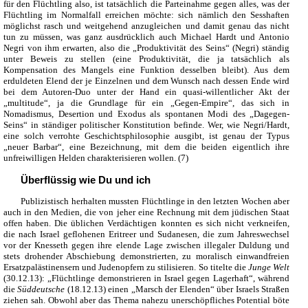
für den Flüchtling also, ist tatsächlich die Parteinahme gegen alles, was der
Flüchtling im Normalfall erreichen möchte: sich nämlich den Sesshaften
möglichst rasch und weitgehend anzugleichen und damit genau das nicht
tun zu müssen, was ganz ausdrücklich auch Michael Hardt und Antonio
Negri von ihm erwarten, also die „Produktivität des Seins“ (Negri) ständig
unter Beweis zu stellen (eine Produktivität, die ja tatsächlich als
Kompensation des Mangels eine Funktion desselben bleibt). Aus dem
erduldeten Elend der je Einzelnen und dem Wunsch nach dessen Ende wird
bei dem Autoren-Duo unter der Hand ein quasi-willentlicher Akt der
„multitude“, ja die Grundlage für ein „Gegen-Empire“, das sich in
Nomadismus, Desertion und Exodus als spontanen Modi des „Dagegen-
Seins“ in ständiger politischer Konstitution befinde. Wer, wie Negri/Hardt,
eine solch verrohte Geschichtsphilosophie ausgibt, ist genau der Typus
„neuer Barbar“, eine Bezeichnung, mit dem die beiden eigentlich ihre
unfreiwilligen Helden charakterisieren wollen. (7)
Überflüssig wie Du und ich
Publizistisch herhalten mussten Flüchtlinge in den letzten Wochen aber
auch in den Medien, die von jeher eine Rechnung mit dem jüdischen Staat
offen haben. Die üblichen Verdächtigen konnten es sich nicht verkneifen,
die nach Israel geflohenen Eritreer und Sudanesen, die zum Jahreswechsel
vor der Knesseth gegen ihre elende Lage zwischen illegaler Duldung und
stets drohender Abschiebung demonstrierten, zu moralisch einwandfreien
Ersatzpalästinensern und Judenopfern zu stilisieren. So titelte die
Junge Welt
(30.12.13): „Flüchtlinge demonstrieren in Israel gegen Lagerhaft“, während
die
Süddeutsche
(18.12.13) einen „Marsch der Elenden“ über Israels Straßen
ziehen sah. Obwohl aber das Thema nahezu unerschöpfliches Potential böte