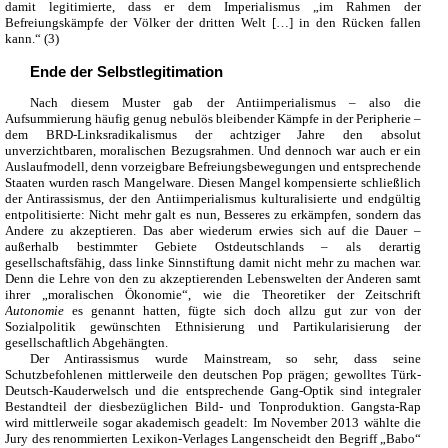
damit legitimierte, dass er dem Imperialismus „im Rahmen der
Befreiungskämpfe der Völker der dritten Welt […] in den Rücken fallen
kann.“ (3)
Ende der Selbstlegitimation
Nach diesem Muster gab der Antiimperialismus – also die
Aufsummierung häufig genug nebulös bleibender Kämpfe in der Peripherie –
dem BRD-Linksradikalismus der achtziger Jahre den absolut
unverzichtbaren, moralischen Bezugsrahmen. Und dennoch war auch er ein
Auslaufmodell, denn vorzeigbare Befreiungsbewegungen und entsprechende
Staaten wurden rasch Mangelware. Diesen Mangel kompensierte schließlich
der Antirassismus, der den Antiimperialismus kulturalisierte und endgültig
entpolitisierte: Nicht mehr galt es nun, Besseres zu erkämpfen, sondern das
Andere zu akzeptieren. Das aber wiederum erwies sich auf die Dauer –
außerhalb bestimmter Gebiete Ostdeutschlands – als derartig
gesellschaftsfähig, dass linke Sinnstiftung damit nicht mehr zu machen war.
Denn die Lehre von den zu akzeptierenden Lebenswelten der Anderen samt
ihrer „moralischen Ökonomie“, wie die Theoretiker der Zeitschrift
Autonomie
es genannt hatten, fügte sich doch allzu gut zur von der
Sozialpolitik gewünschten Ethnisierung und Partikularisierung der
gesellschaftlich Abgehängten.
Der Antirassismus wurde Mainstream, so sehr, dass seine
Schutzbefohlenen mittlerweile den deutschen Pop prägen; gewolltes Türk-
Deutsch-Kauderwelsch und die entsprechende Gang-Optik sind integraler
Bestandteil der diesbezüglichen Bild- und Tonproduktion. Gangsta-Rap
wird mittlerweile sogar akademisch geadelt: Im November 2013 wählte die
Jury des renommierten Lexikon-Verlages Langenscheidt den Begriff „Babo“