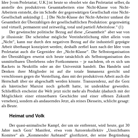
Idee [vom Proletariat; U.K.] ist heute so obsolet wie das Proletariat selber, da
anstelle des produktiven Gesamtarbeiters eine Nicht-Klasse von Nicht-
Arbeitern entsteht, die im Schoße der gegenwärtigen Gesellschaft eine Nicht-
Gesellschaft ankündigt […] Die Nicht-Klasse der Nicht-Arbeiter umfasst die
Gesamtheit der Überzähligen der gesellschaftlichen Produktion: gegenwärtig
und virtuell, permanent und zeitweilig, total und partiell Arbeitslose.“ (1)
Der gewünschte politische Bezug auf diese „Gesamtheit“ aber war von
je illusionär: Die scheinbar mögliche Vereinheitlichung rührt allein vom
„Nicht“, kann nur durch den negativen Bezug auf die industriell geprägte
Arbeit überhaupt konzipiert werden; deshalb zerfiel kurz nach der Idee vom
Proletariat auch die Gegenidee der „Nicht-Klasse“. Die Selbstorganisation
der Überzähligen erweist sich heute tatsächlich als Selbstorganisation des
unmittelbaren Überlebens oder Fortkommens – je nachdem, ob es sich um
Rackets in Neukölln oder an der Universität handelt. Das Handeln und
Denken ihrer Mitglieder ist auf die totale Immanenz geeicht und
verschlossen gegen die Vorstellung, dass mit der produktiven Arbeit auch die
Herrschaft über sie abgeschafft werden könnte. Transzendenz, auf die Gorz
als häretischer Marxist noch gehofft hatte, ist undenkbar geworden.
Schließlich erscheint die Welt jetzt nicht mehr als Produkt (dadurch mit der
Möglichkeit einer erinnerbaren Geschichte und einer offenen Zukunft
versehen), sondern als andauerndes Jetzt, als reines Diesseits, schlicht gesagt:
als Beute.
Heimat und Volk
Der quasi-animalische Kampf, der um sie entbrennt, wird heute, gut 30
Jahre nach Gorz’ Manifest, etwa vom Autorenkollektiv „Unsichtbares
Komitee“ als „Kommender Aufstand“ glorifiziert, der seine Begründung