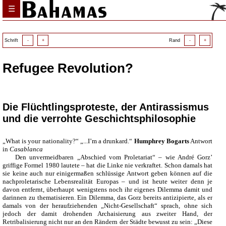
☰
Schrift
-
+
Rand
-
+
Refugee Revolution?
Die Flüchtlingsproteste, der Antirassismus
und die verrohte Geschichtsphilosophie
„What is your nationality?“ „...I’m a drunkard.“
Humphrey Bogarts
Antwort
in
Casablanca
Den unvermeidbaren „Abschied vom Proletariat“ – wie André Gorz’
griffige Formel 1980 lautete – hat die Linke nie verkraftet. Schon damals hat
sie keine auch nur einigermaßen schlüssige Antwort geben können auf die
nachproletarische Lebensrealität Europas – und ist heute weiter denn je
davon entfernt, überhaupt wenigstens noch ihr eigenes Dilemma damit und
darinnen zu thematisieren. Ein Dilemma, das Gorz bereits antizipierte, als er
damals von der heraufziehenden „Nicht-Gesellschaft“ sprach, ohne sich
jedoch der damit drohenden Archaisierung aus zweiter Hand, der
Retribalisierung nicht nur an den Rändern der Städte bewusst zu sein: „Diese