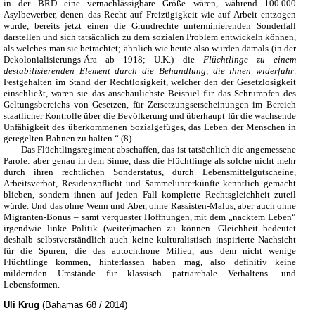
in der BRD eine vernachlässigbare Größe wären, während 100.000
Asylbewerber, denen das Recht auf Freizügigkeit wie auf Arbeit entzogen
wurde, bereits jetzt einen die Grundrechte unterminierenden Sonderfall
darstellen und sich tatsächlich zu dem sozialen Problem entwickeln können,
als welches man sie betrachtet; ähnlich wie heute also wurden damals (in der
Dekolonialisierungs-Ära ab 1918; U.K.) die
Flüchtlinge zu einem
destabilisierenden Element durch die Behandlung, die ihnen widerfuhr
.
Festgehalten im Stand der Rechtlosigkeit, welcher den der Gesetzlosigkeit
einschließt, waren sie das anschaulichste Beispiel für das Schrumpfen des
Geltungsbereichs von Gesetzen, für Zersetzungserscheinungen im Bereich
staatlicher Kontrolle über die Bevölkerung und überhaupt für die wachsende
Unfähigkeit des überkommenen Sozialgefüges, das Leben der Menschen in
geregelten Bahnen zu halten.“ (8)
Das Flüchtlingsregiment abschaffen, das ist tatsächlich die angemessene
Parole: aber genau in dem Sinne, dass die Flüchtlinge als solche nicht mehr
durch ihren rechtlichen Sonderstatus, durch Lebensmittelgutscheine,
Arbeitsverbot, Residenzpflicht und Sammelunterkünfte kenntlich gemacht
blieben, sondern ihnen auf jeden Fall komplette Rechtsgleichheit zuteil
würde. Und das ohne Wenn und Aber, ohne Rassisten-Malus, aber auch ohne
Migranten-Bonus – samt verquaster Hoffnungen, mit dem „nacktem Leben“
irgendwie linke Politik (weiter)machen zu können. Gleichheit bedeutet
deshalb selbstverständlich auch keine kulturalistisch inspirierte Nachsicht
für die Spuren, die das autochthone Milieu, aus dem nicht wenige
Flüchtlinge kommen, hinterlassen haben mag, also definitiv keine
mildernden Umstände für klassisch patriarchale Verhaltens- und
Lebensformen.
Uli Krug
(Bahamas 68 / 2014)