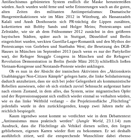
Antifaschismus gebürsteten System endlich die Maske herunterreißen
würden. Auch wurden wohl ferne und wehe Erinnerungen wach an die guten,
alten Zeiten des militanten Antiimperialismus: Dramatische
Hungerstreikaktionen wie im März 2012 in Würzburg, als Hassanzadeh
Kalali und Arash Dosthossein sich PR-trächtig die Lippen zunähten,
kokettierten mit Bobby Sands und Holger Meins; Protestcamps und
Zeltstädte, wie sie ab dem Frühsommer 2012 zunächst in den größeren
bayrischen Städten, später auch in Stuttgart, Düsseldorf und Berlin
eingerichtet wurden, weckten Guerilla-Lager-Romantik und den Mythos der
Protestcamps von Gorleben und Startbahn West; die Besetzung des DGB-
Hauses in München im September 2013 (auch wenn es nur der Partykeller
war), der Refugee Struggle Congress in München und die Refugees’
Revolution Demonstration in Berlin (beide März 2013) schließlich ließen
Vietnam-Kongresse und Notstands-Proteste wieder anklingen.
Ob es nun in der Absicht der iranischen Aktivisten des „Aktionskreis
Unabhängiger Non-Citizen Kämpfe“ gelegen hatte, die linke Solidarisierung
dadurch anzuheizen, dass sie sich bei jeder Gelegenheit als kommunistische
Rebellen auswiesen, oder ob sich einfach zuviel Sehnsucht aufgestaut hatte
nach einem Zustand, in dem alles, das System, seine migrantischen Opfer
und der Repressionsapparat sich endlich wieder einmal so verhalten würden,
wie es das linke Weltbild verlangt – die Projektionsfläche „Flüchtling“
jedenfalls wurde in den zurückliegenden, knapp zwei Jahren mehr als
reichlich bespiegelt.
Kaum irgendwo sonst kommt so verdichtet wie in dem Debattentext
„Antirassismus muss praktisch werden“ (
Jungle
World
, 23.1.14) zum
Ausdruck, dass die Flüchtlinge als Vehikel dienen sollen, den liegen
gebliebenen, eigenen Karren wieder flott zu bekommen. Er sei deshalb
ausführlich zitiert, weil die entsprechende Wunschliste dabei ebenso