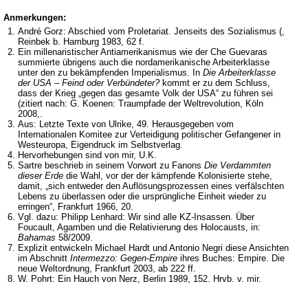
Anmerkungen:
André Gorz: Abschied vom Proletariat. Jenseits des Sozialismus (,
Reinbek b. Hamburg 1983, 62 f.
Ein millenaristischer Antiamerikanismus wie der Che Guevaras
summierte übrigens auch die nordamerikanische Arbeiterklasse
unter den zu bekämpfenden Imperialismus. In
Die Arbeiterklasse
der USA – Feind oder Verbündeter?
kommt er zu dem Schluss,
dass der Krieg „gegen das gesamte Volk der USA“ zu führen sei
(zitiert nach: G. Koenen: Traumpfade der Weltrevolution, Köln
2008,.
Aus: Letzte Texte von Ulrike, 49. Herausgegeben vom
Internationalen Komitee zur Verteidigung politischer Gefangener in
Westeuropa, Eigendruck im Selbstverlag.
Hervorhebungen sind von mir, U.K.
Sartre beschrieb in seinem Vorwort zu Fanons
Die Verdammten
dieser Erde
die Wahl, vor der der kämpfende Kolonisierte stehe,
damit, „sich entweder den Auflösungsprozessen eines verfälschten
Lebens zu überlassen oder die ursprüngliche Einheit wieder zu
erringen“, Frankfurt 1966, 20.
Vgl. dazu: Philipp Lenhard: Wir sind alle KZ-Insassen. Über
Foucault, Agamben und die Relativierung des Holocausts, in:
Bahamas
58/2009.
Explizit entwickeln Michael Hardt und Antonio Negri diese Ansichten
im Abschnitt
Intermezzo: Gegen-Empire
ihres Buches: Empire. Die
neue Weltordnung, Frankfurt 2003, ab 222 ff.
W. Pohrt: Ein Hauch von Nerz, Berlin 1989, 152. Hrvb. v. mir.